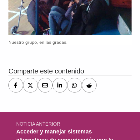
Nuestro grupo, en las gradas.
Comparte este contenido
Navegación de entradas
NOTICIA ANTERIOR
Acceder y manejar sistemas