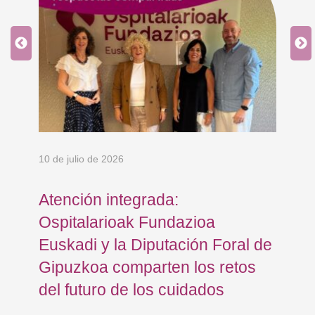
10 de julio de 2026
8 d
en
Atención integrada:
Jo
Ospitalarioak Fundazioa
re
Euskadi y la Diputación Foral de
ex
Gipuzkoa comparten los retos
En
del futuro de los cuidados