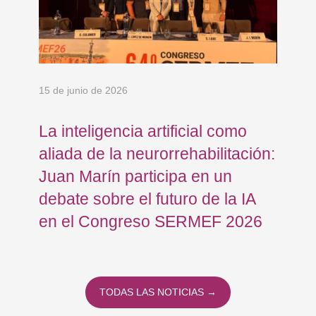
15 de junio de 2026
18 
La inteligencia artificial como
Re
aliada de la neurorrehabilitación:
Os
Juan Marín participa en un
Eu
debate sobre el futuro de la IA
op
en el Congreso SERMEF 2026
co
TODAS LAS NOTICIAS →