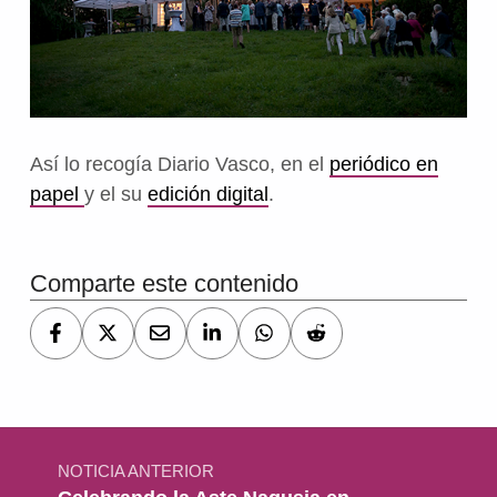
Así lo recogía Diario Vasco, en el
periódico en
papel
y el su
edición digital
.
Volver a la navegación principal
Comparte este contenido
Navegación de entradas
NOTICIA ANTERIOR