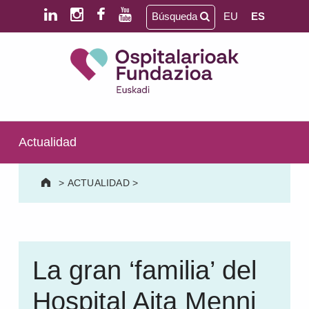
Saltar al contenido principal
Saltar al pie de página
Búsqueda
EU
ES
Ospitalarioak Fundazioa Euskadi (antes Aita Menni)
SALUD MENTAL | DISCAPACIDAD INTELECTUAL | NEURORREHABILITACIÓN Y DAÑO CEREBRAL | PERSONA MAYOR
Actualidad
>
ACTUALIDAD
>
La gran ‘familia’ del
Hospital Aita Menni