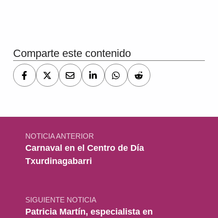
Volver a la navegación principal
Comparte este contenido
Navegación de entradas
NOTICIA ANTERIOR
Carnaval en el Centro de Día
Txurdinagabarri
SIGUIENTE NOTICIA
Patricia Martín, especialista en