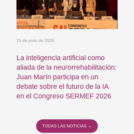
15 de junio de 2026
18 
La inteligencia artificial como
Re
aliada de la neurorrehabilitación:
Os
Juan Marín participa en un
Eu
debate sobre el futuro de la IA
op
en el Congreso SERMEF 2026
co
TODAS LAS NOTICIAS →