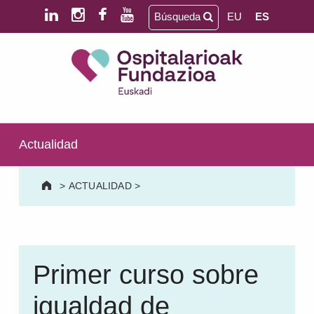
Saltar al contenido principal
Saltar al pie de página
Búsqueda
EU
ES
Ospitalarioak Fundazioa Euskadi (antes Aita Menni)
SALUD MENTAL | DISCAPACIDAD INTELECTUAL | NEURORREHABILITACIÓN Y DAÑO CEREBRAL | PERSONA MAYOR
Actualidad
>
ACTUALIDAD
>
Primer curso sobre
igualdad de