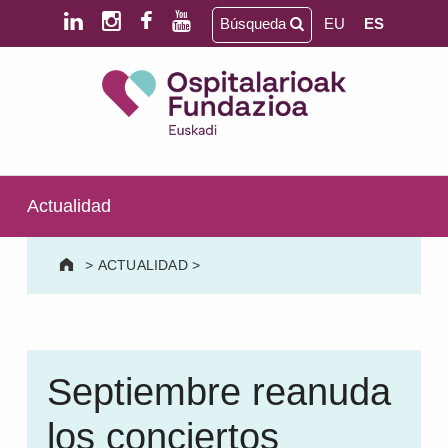
Saltar al contenido principal
Saltar al pie de página
Búsqueda
EU
ES
Ospitalarioak Fundazioa Euskadi (antes Aita Menni)
SALUD MENTAL | DISCAPACIDAD INTELECTUAL | NEURORREHABILITACIÓN Y DAÑO CEREBRAL | PERSONA MAYOR
Actualidad
>
ACTUALIDAD
>
Septiembre reanuda
los conciertos