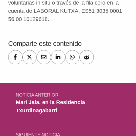
voluntarias in situ o través de la fila cero en la
cuenta de LABORAL KUTXA: ES51 3035 0001
56 00 10129618.
Volver a la navegación principal
Comparte este contenido
Navegación de entradas
NOTICIA ANTERIOR
Mari Jaia, en la Residencia
Txurdinagabarri
SIGUIENTE NOTICIA