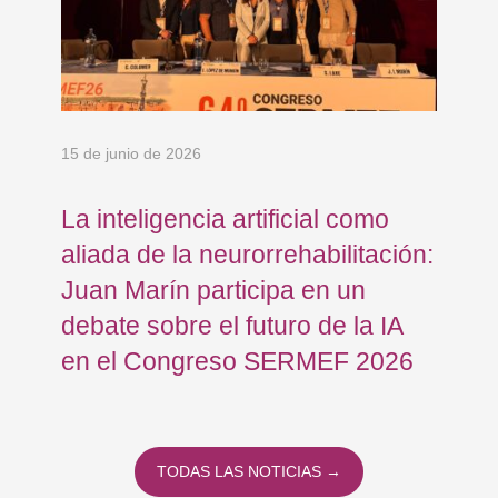
15 de junio de 2026
18 
an
La inteligencia artificial como
Re
aliada de la neurorrehabilitación:
Os
Juan Marín participa en un
Eu
debate sobre el futuro de la IA
op
en el Congreso SERMEF 2026
co
TODAS LAS NOTICIAS →