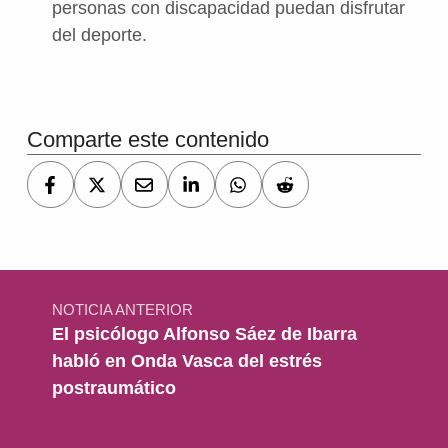
personas con discapacidad puedan disfrutar
del deporte.
Volver a la navegación principal
Comparte este contenido
Navegación de entradas
NOTICIA ANTERIOR
El psicólogo Alfonso Sáez de Ibarra
habló en Onda Vasca del estrés
postraumático