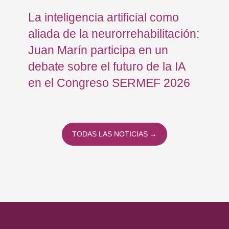
La inteligencia artificial como
Re
aliada de la neurorrehabilitación:
Os
Juan Marín participa en un
Eu
debate sobre el futuro de la IA
op
en el Congreso SERMEF 2026
co
TODAS LAS NOTICIAS →