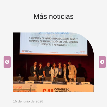
Más noticias
15 de junio de 2026
18 