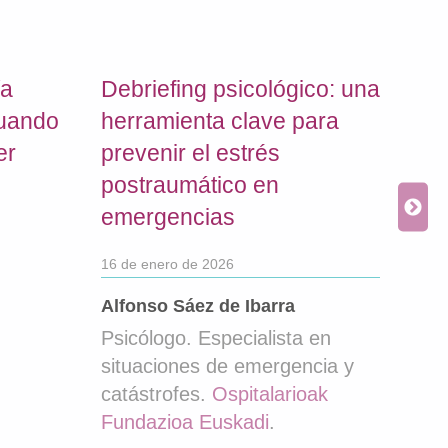
ía
Debriefing psicológico: una
Ret
cuando
herramienta clave para
int
er
prevenir el estrés
con
postraumático en
dis
emergencias
y/o
con
16 de enero de 2026
con
Alfonso Sáez de Ibarra
cie
Psicólogo. Especialista en
prá
situaciones de emergencia y
catástrofes.
Ospitalarioak
27 de
Fundazioa Euskadi
.
Min