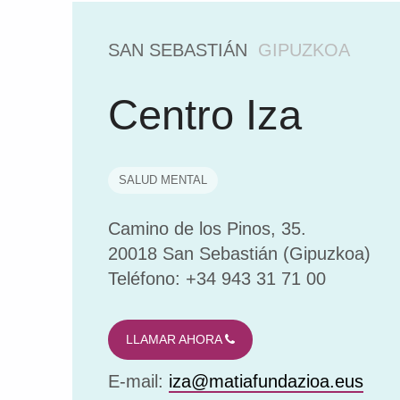
u
n
d
SAN SEBASTIÁN
GIPUZKOA
a
z
Centro Iza
i
o
a
SALUD MENTAL
E
u
Camino de los Pinos, 35.
s
20018 San Sebastián (Gipuzkoa)
k
Teléfono: +34 943 31 71 00
a
d
LLAMAR AHORA
i
(
E-mail:
iza@matiafundazioa.eus