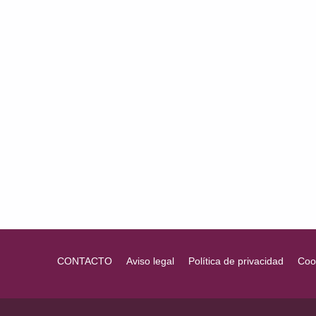
P
A
C
I
D
A
D
I
N
T
Volver a la navegación principal
E
L
E
CONTACTO
Aviso legal
Política de privacidad
Coo
C
T
U