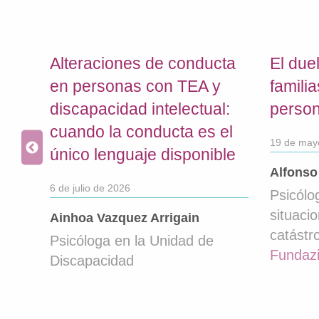
A
L
U
Alteraciones de conducta
El due
D
en personas con TEA y
famili
M
discapacidad intelectual:
perso
E
cuando la conducta es el
N
19 de may
l
T
único lenguaje disponible
A
idad
Alfonso
6 de julio de 2026
L
Psicólo
|
situaci
Ainhoa Vazquez Arrigain
D
catástr
Psicóloga en la Unidad de
I
Fundaz
Discapacidad
S
C
A