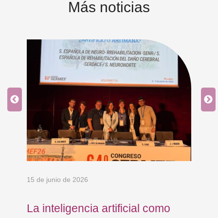
Más noticias
15 de junio de 2026
18 
La inteligencia artificial como
Re