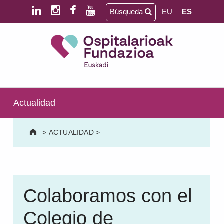
Saltar al contenido principal
Saltar al pie de página
Búsqueda
EU
ES
Ospitalarioak Fundazioa Euskadi (antes Aita Menni)
SALUD MENTAL | DISCAPACIDAD INTELECTUAL | NEURORREHABILITACIÓN Y DAÑO CEREBRAL | PERSONA MAYOR
Actualidad
>
ACTUALIDAD
>
Colaboramos con el
Colegio de