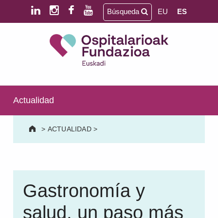
Saltar al contenido principal
Saltar al pie de página
Búsqueda
EU
ES
Ospitalarioak Fundazioa Euskadi (antes Aita Menni)
SALUD MENTAL | DISCAPACIDAD INTELECTUAL | NEURORREHABILITACIÓN Y DAÑO CEREBRAL | PERSONA MAYOR
Actualidad
>
ACTUALIDAD
>
Gastronomía y
salud, un paso más