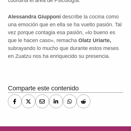
coordina el área de Psicología.
Alessandra Giupponi
describe la cocina como
una emoción que en ella se ha vuelto pasión. Tal
vez porque contagia esa pasión, «lo bueno es
que le hacen caso», remacha
Olatz Uriarte,
subrayando lo mucho que durante estos meses
en Zuatzu nos ha enriquecido su presencia.
Volver a la navegación principal
Comparte este contenido
Navegación de entradas