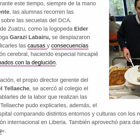
rante este tiempo, siempre de la mano
ente
, las alumnas recorren las
 sobre las secuelas del DCA.
 de Zuatzu, como la logopeda
Eider
loga
Garazi Labairu,
se desplazaron
icarles las
causas
y
consecuencias
ión cerebral, haciendo especial hincapié
nados con la deglución
.
ación, el propio director gerente del
l Tellaeche
, se acercó al colegio el
larles de la labor que realizan las
 Tellaeche pudo explicarles, además, el
pital comparando distintos entornos y culturas con los 
ón internacional en Liberia. También aprovechó para dar
u
«.