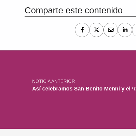
Comparte este contenido
Navegación de entradas
NOTICIA ANTERIOR
Así celebramos San Benito Menni y el ‘d