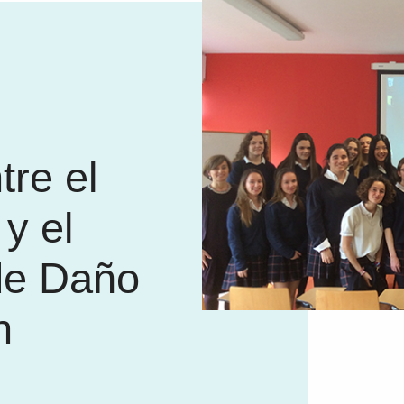
tre el
y el
de Daño
n