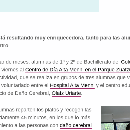
stá resultando muy enriquecedora, tanto para las a
ntro
r de meses, alumnas de 1º y 2º de Bachillerato del
Col
 viernes al
Centro de Día Aita Menni en el Parque Zuatz
ctividad, que se realiza en grupos de tres alumnas que 
 voluntariado entre el
Hospital Aita Menni
y el centro edu
icio de Daño Cerebral,
Olatz Uriarte
.
lumnas reparten los platos y recogen las
amente 45 minutos, en los que lo más
miento a las personas con
daño cerebral