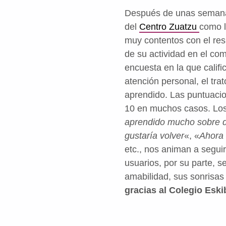
Después de unas semanas
del
Centro Zuatzu
como l
muy contentos con el res
de su actividad en el co
encuesta en la que califi
atención personal, el tra
aprendido. Las puntuacio
10 en muchos casos. Los
aprendido mucho sobre d
gustaría volver
«, «
Ahora 
etc., nos animan a seguir 
usuarios, por su parte, 
amabilidad, sus sonrisas
gracias al Colegio Eski
Volver a la navegación principal