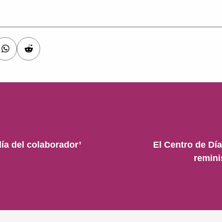
ía del colaborador’
El Centro de Dí
remini