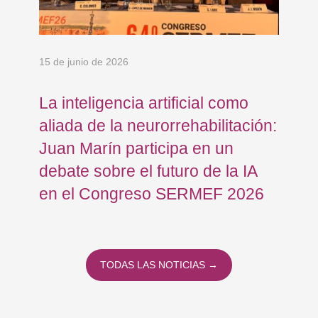
15 de junio de 2026
18 
La inteligencia artificial como
Re
aliada de la neurorrehabilitación:
Os
Juan Marín participa en un
Eu
debate sobre el futuro de la IA
op
en el Congreso SERMEF 2026
co
TODAS LAS NOTICIAS →