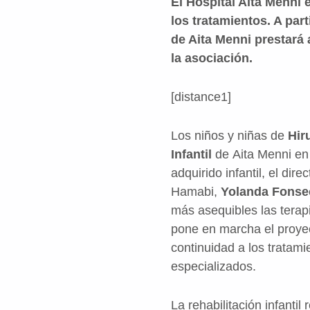
El Hospital Aita Menni 
los tratamientos. A part
de Aita Menni prestará
la asociación.
[distance1]
Los niños y niñas de
Hir
Infantil
de Aita Menni en
adquirido infantil, el dire
Hamabi,
Yolanda Fonse
más asequibles las terap
pone en marcha el proy
continuidad a los tratami
especializados.
La rehabilitación infantil