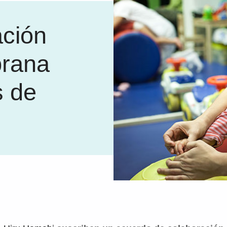
ación
prana
s de