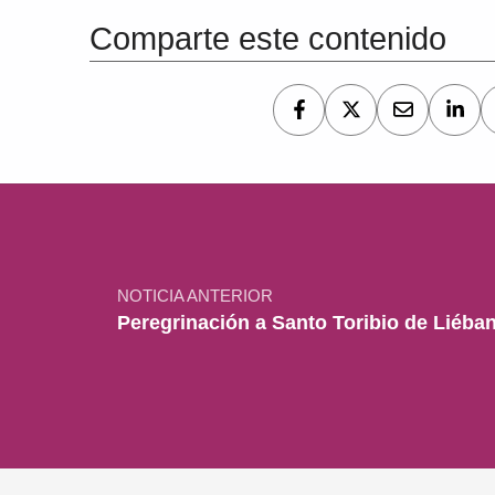
Comparte este contenido
Navegación de entradas
NOTICIA ANTERIOR
Peregrinación a Santo Toribio de Liéba