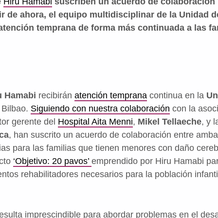
e
Hiru Hamabi
suscriben un acuerdo de colaboración 
ir de ahora, el equipo multidisciplinar de la Unidad d
 atención temprana de forma más continuada a las fa
u Hamabi
recibirán
atención temprana
continua en la
Un
 Bilbao.
Siguiendo con nuestra colaboración
con la asoc
ctor gerente del
Hospital Aita Menni
,
Mikel Tellaeche
, y 
ca
, han suscrito un acuerdo de colaboración entre amb
ias para las familias que tienen menores con daño cereb
ecto
‘Objetivo: 20 pavos’
emprendido por Hiru Hamabi par
entos rehabilitadores necesarios para la población infanti
 resulta imprescindible para abordar problemas en el desar