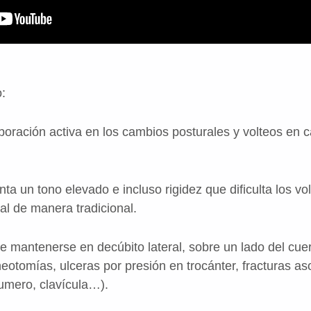
:
ción activa en los cambios posturales y volteos en ca
n tono elevado e incluso rigidez que dificulta los vol
al de manera tradicional.
tenerse en decúbito lateral, sobre un lado del cuerp
neotomías, ulceras por presión en trocánter, fracturas a
mero, clavícula…).