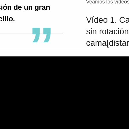
Veamos los vídeos
ción de un gran
ilio.
Vídeo 1. C
sin rotació
cama[dista