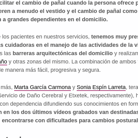
cilitar el cambio de pañal cuando la persona ofrece
fieren a menudo el vestido y el cambio de pañal com
n a grandes dependientes en el domicilio.
 los pacientes en nuestros servicios,
tenemos muy pres
as cuidadoras en el manejo de las actividades de la v
s las
barreras arquitectónicas del domicilio
y realiza
año
y otras zonas del mismo. La combinación de ambos f
de manera más fácil, progresiva y segura.
z más,
Marta García Carmona
y
Sonia Espín Larreta
, te
ervicio de Daño Cerebral y Etxetek, respectivamente), h
 con dependencia difundiendo sus conocimientos en for
an en los dos últimos vídeos grabados van destinada
encontrarse con dificultades para cambios postural