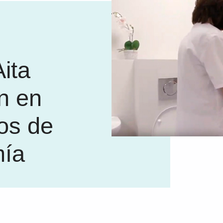
ita
n en
os de
ía