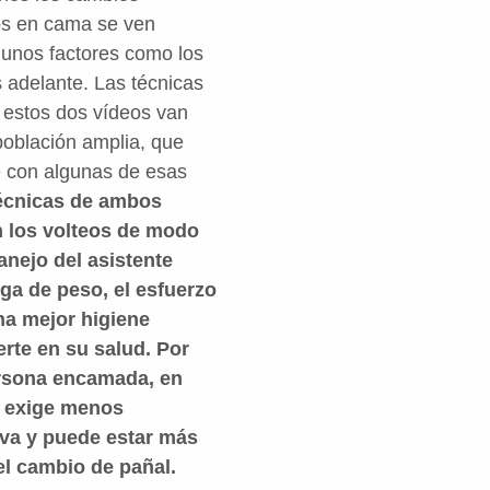
eos en cama se ven
lgunos factores como los
 adelante. Las técnicas
 estos dos vídeos van
población amplia, que
 con algunas de esas
écnicas de ambos
n los volteos de modo
manejo del asistente
ga de peso, el esfuerzo
a mejor higiene
erte en su salud. Por
persona encamada, en
e exige menos
iva y puede estar más
el cambio de pañal.