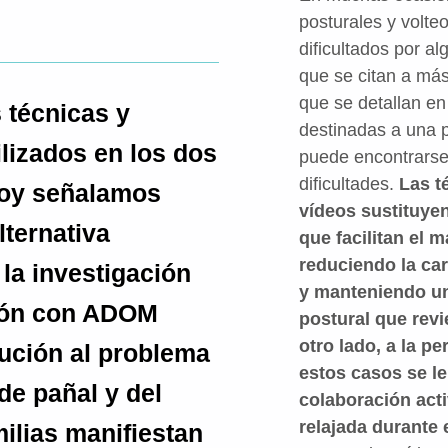
posturales y volt
dificultados por a
que se citan a más
que se detallan en
 técnicas y
destinadas a una 
ilizados en los dos
puede encontrarse
dificultades.
Las t
hoy señalamos
vídeos sustituye
lternativa
que facilitan el 
reduciendo la car
la investigación
y manteniendo un
ción con ADOM
postural que revi
otro lado, a la 
ución al problema
estos casos se l
de pañal y del
colaboración act
relajada durante 
ilias manifiestan