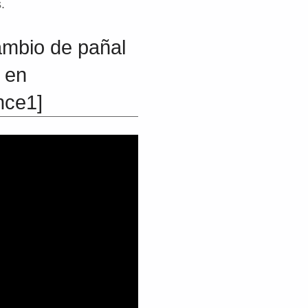
.
ambio de pañal
n en
nce1]