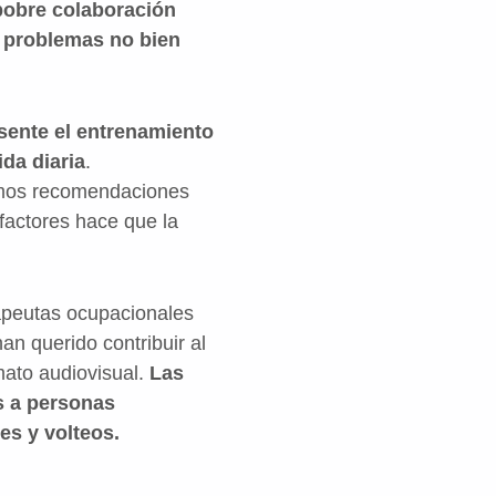
 pobre colaboración
o problemas no bien
ente el entrenamiento
ida diaria
.
mos recomendaciones
actores hace que la
rapeutas ocupacionales
an querido contribuir al
mato audiovisual.
Las
s a personas
es y volteos.