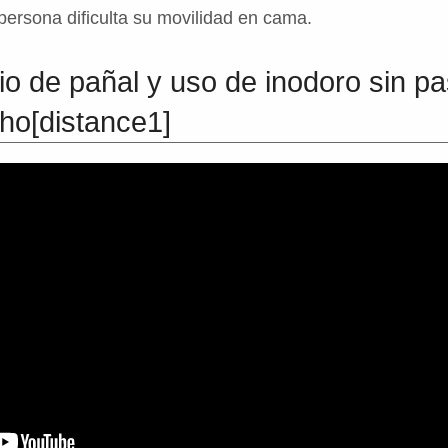
sona dificulta su movilidad en cama.
o de pañal y uso de inodoro sin pa
ho[distance1]