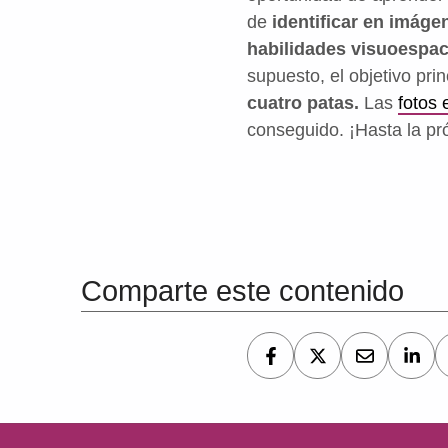
de
identificar en imáge
habilidades visuoespac
supuesto, el objetivo pri
cuatro patas.
Las
fotos
conseguido. ¡Hasta la pr
Volver a la navegación principal
Comparte este contenido
Navegación de entradas