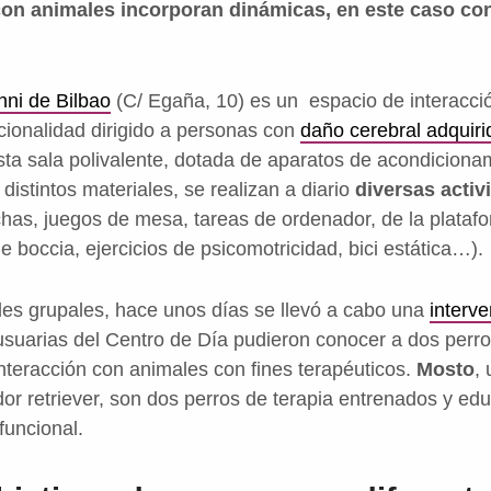
 con animales incorporan dinámicas, en este caso co
nni de Bilbao
(C/ Egaña, 10) es un espacio de interacci
cionalidad dirigido a personas con
daño cerebral adquiri
ta sala polivalente, dotada de aparatos de acondicionam
distintos materiales, se realizan a diario
diversas activ
ichas, juegos de mesa, tareas de ordenador, de la plata
 boccia, ejercicios de psicomotricidad, bici estática…).
des grupales, hace unos días se llevó a cabo una
interve
usuarias del Centro de Día pudieron conocer a dos perr
nteracción con animales con fines terapéuticos.
Mosto
, 
ador retriever, son dos perros de terapia entrenados y ed
funcional.