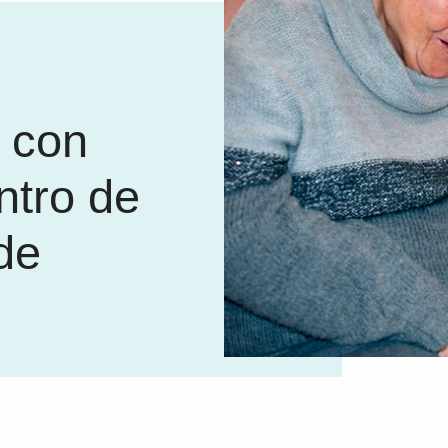
a con
ntro de
de