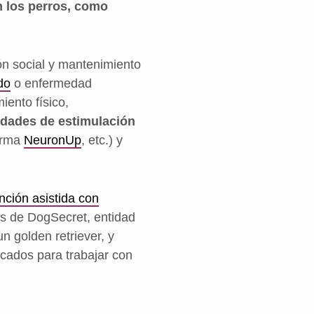
n los perros, como
ón social y mantenimiento
do
o enfermedad
iento físico,
idades de estimulación
forma
NeuronUp
, etc.) y
nción asistida con
os de DogSecret, entidad
un golden retriever, y
ucados para trabajar con