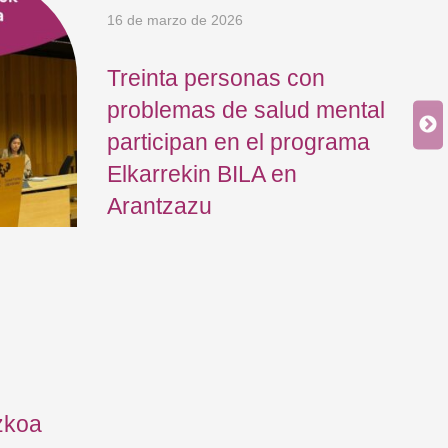
16 de marzo de 2026
Treinta personas con
problemas de salud mental
participan en el programa
Elkarrekin BILA en
Arantzazu
12 
El
In
ne
zkoa
jo