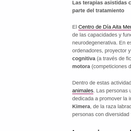
Las terapias asistidas
parte del tratamiento
El
Centro de Día Aita Me
de las capacidades y fun
neurodegenerativa. En es
ordenadores, proyector y 
cognitiva
(a través de f
motora
(competiciones de
Dentro de estas activida
animales
. Las personas 
dedicada a promover la i
Kimera
, de la raza labr
personas con diversidad 