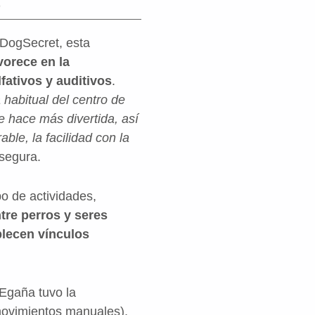
e
 DogSecret, esta
vorece en la
lfativos y auditivos
.
habitual del centro de
e hace más divertida, así
ble, la facilidad con la
asegura.
o de actividades,
tre perros y seres
blecen vínculos
Egaña tuvo la
movimientos manuales),