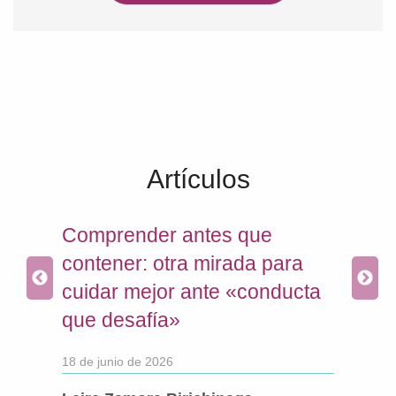
Artículos
la
Comprender antes que
Aco
contener: otra mirada para
de 
una
cuidar mejor ante «conducta
con
alud
que desafía»
apo
18 de junio de 2026
10 de