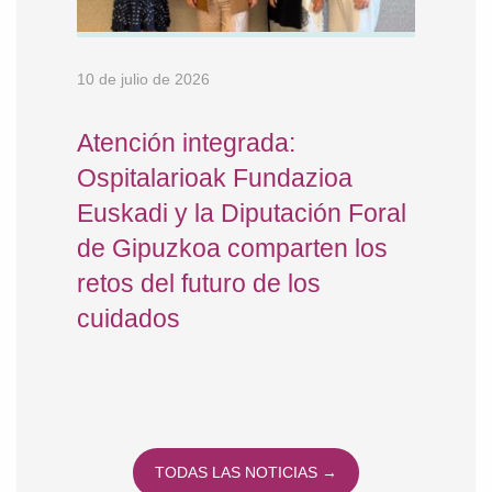
10 de julio de 2026
13 de
al y
Atención integrada:
Zub
Ospitalarioak Fundazioa
ani
 de
Euskadi y la Diputación Foral
de 
de Gipuzkoa comparten los
retos del futuro de los
cuidados
TODAS LAS NOTICIAS →