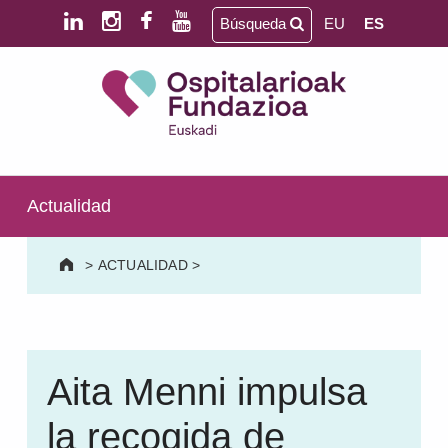
Saltar al contenido principal
Saltar al pie de página
Búsqueda
EU
ES
Ospitalarioak Fundazioa Euskadi (antes Aita Menni)
SALUD MENTAL | DISCAPACIDAD INTELECTUAL | NEURORREHABILITACIÓN Y DAÑO CEREBRAL | PERSONA MAYOR
Actualidad
>
ACTUALIDAD
>
Aita Menni impulsa
la recogida de