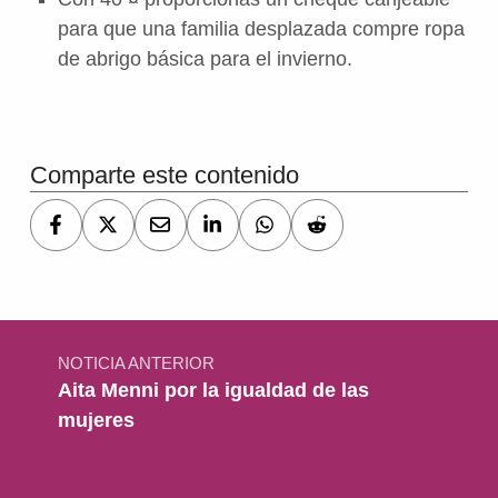
para que una familia desplazada compre ropa
de abrigo básica para el invierno.
Volver a la navegación principal
Comparte este contenido
Navegación de entradas
NOTICIA ANTERIOR
Aita Menni por la igualdad de las
mujeres