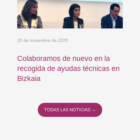
20 de noviembre de 2025
13 
de
Colaboramos de nuevo en la
En
recogida de ayudas técnicas en
de
Bizkaia
TODAS LAS NOTICIAS →