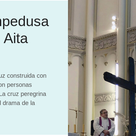
mpedusa
 Aita
ruz construida con
on personas
 La cruz peregrina
l drama de la