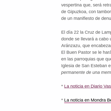
vespertina que, será ret
de Gipuzkoa, con tambore
de un manifiesto de denu
El día 22 la Cruz de Lamp
donde se llevará a cabo u
Aránzazu, que encabezar
El Buen Pastor se le ha
en las parroquias que que
Iglesia de San Esteban 
permanente de una memo
*
La noticia en Diario Va
*
La noticia en Mondra Be
Volver a la navegación principal