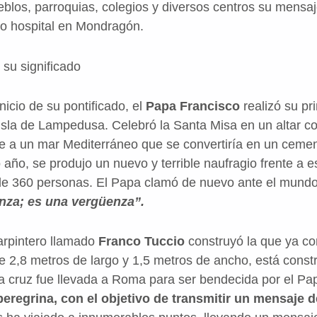
blos, parroquias, colegios y diversos centros su mensaje
ro hospital en Mondragón.
su significado
inicio de su pontificado, el
Papa Francisco
realizó su pri
isla de Lampedusa. Celebró la Santa Misa en un altar c
e a un mar Mediterráneo que se convertiría en un cemen
año, se produjo un nuevo y terrible naufragio frente a e
 de 360 personas. El Papa clamó de nuevo ante el mund
enza; es una vergüenza”.
carpintero llamado
Franco Tuccio
construyó la que ya 
 2,8 metros de largo y 1,5 metros de ancho, está constr
 cruz fue llevada a Roma para ser bendecida por el Papa
eregrina, con el objetivo de transmitir un mensaje d