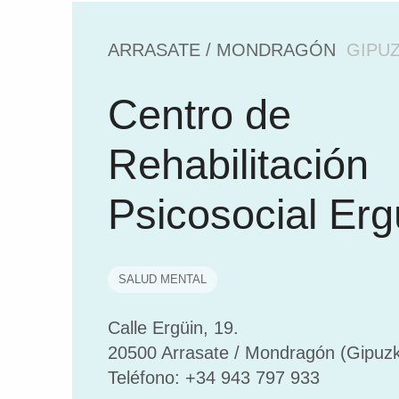
u
n
d
ARRASATE / MONDRAGÓN
GIPU
a
z
Centro de
i
o
Rehabilitación
a
E
Psicosocial Erg
u
s
k
SALUD MENTAL
a
d
Calle Ergüin, 19.
i
20500 Arrasate / Mondragón (Gipuz
(
Teléfono: +34 943 797 933