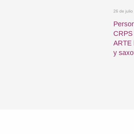
B
26 de juli
R
A
Person
L
CRPS p
|
es
ARTE 
P
y saxo
E
R
S
O
N
A
M
A
Y
O