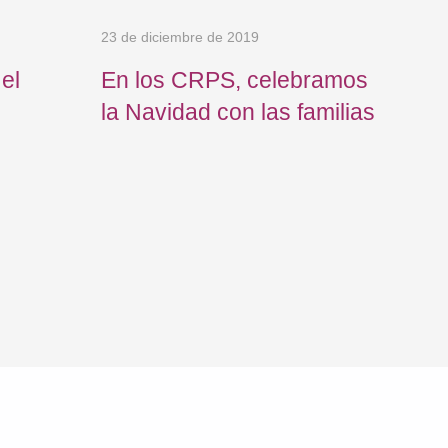
23 de diciembre de 2019
9 de 
el
En los CRPS, celebramos
Los
la Navidad con las familias
con
com
de 