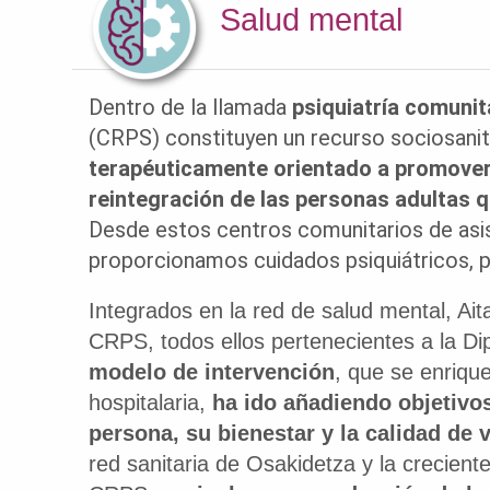
Salud mental
A
L
U
Dentro de la llamada
psiquiatría comunit
D
(CRPS) constituyen un recurso sociosani
M
terapéuticamente orientado a promover, e
E
reintegración de las personas adultas 
N
Desde estos centros comunitarios de asi
T
proporcionamos cuidados psiquiátricos, ps
A
L
Integrados en la red de salud mental, Ait
|
CRPS, todos ellos pertenecientes a la D
D
modelo de intervención
, que se enrique
I
hospitalaria,
ha ido añadiendo objetivos
S
persona, su bienestar y la calidad de 
C
red sanitaria de Osakidetza y la crecient
A