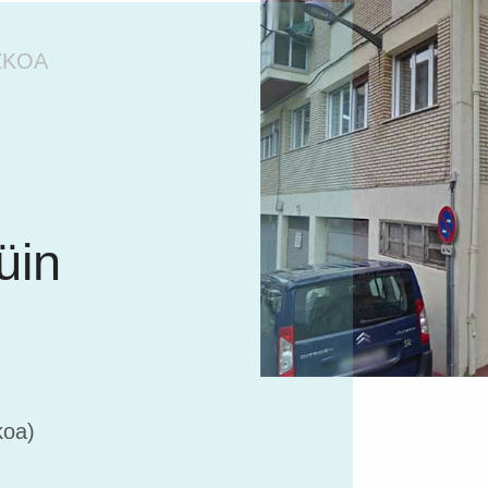
ZKOA
üin
koa)