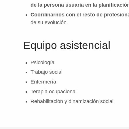
A
de la persona usuaria en la planificació
L
Coordinarnos con el resto de profesion
|
de su evolución.
N
E
Equipo asistencial
U
R
O
Psicología
R
Trabajo social
R
Enfermería
E
Terapia ocupacional
H
Rehabilitación y dinamización social
A
B
I
L