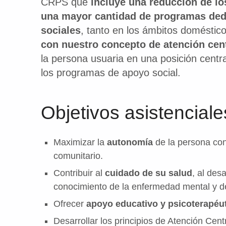
CRPS que
incluye una reducción de lo
P
una mayor cantidad de programas ded
A
sociales
, tanto en los ámbitos doméstic
C
con nuestro concepto de atención cen
I
la persona usuaria en una posición centra
D
los programas de apoyo social.
A
D
Objetivos asistenciale
I
N
T
Maximizar la
autonomía
de la persona co
E
comunitario.
L
Contribuir al
cuidado de su salud
, al des
E
conocimiento de la enfermedad mental y de
C
Ofrecer
apoyo educativo y psicoterapéut
T
U
Desarrollar los principios de Atención Cen