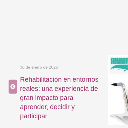
I
T
A
C
I
Ó
N
Y
30 de enero de 2026
D
A
Rehabilitación en entornos
Ñ
reales: una experiencia de
O
gran impacto para
C
aprender, decidir y
E
participar
R
E